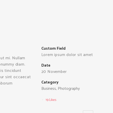
Custom Field
Lorem ipsum dolor sit amet
 ut mi. Nullam
 nonummy diam.
Date
is tincidunt
20 November
eur sint occaecat
Category
laborum
Business, Photography
19
Likes